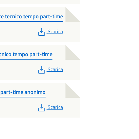
ore tecnico tempo part-time
PDF
Scarica
tecnico tempo part-time
PDF
Scarica
po part-time anonimo
PDF
Scarica