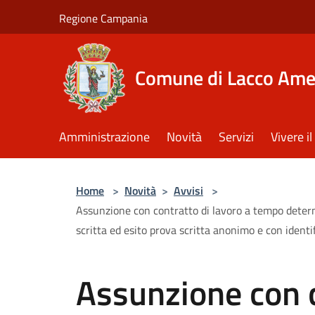
Salta al contenuto principale
Regione Campania
Comune di Lacco Am
Amministrazione
Novità
Servizi
Vivere 
Home
>
Novità
>
Avvisi
>
Assunzione con contratto di lavoro a tempo determin
scritta ed esito prova scritta anonimo e con ident
Assunzione con c