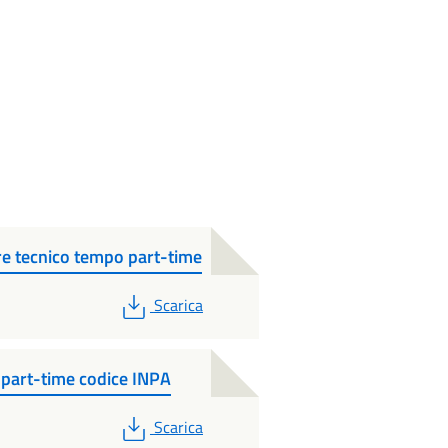
ore tecnico tempo part-time
PDF
Scarica
o part-time codice INPA
PDF
Scarica