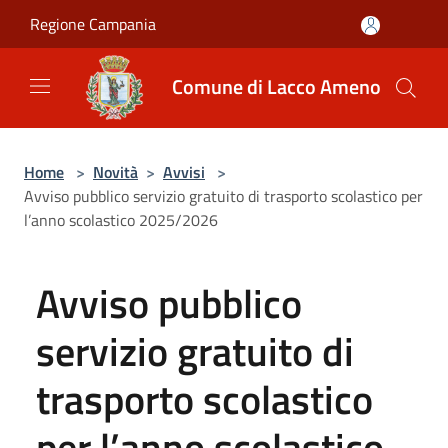
Salta al contenuto principale
Regione Campania
Comune di Lacco Ameno
Home
>
Novità
>
Avvisi
>
Avviso pubblico servizio gratuito di trasporto scolastico per
l’anno scolastico 2025/2026
Avviso pubblico
servizio gratuito di
trasporto scolastico
per l’anno scolastico