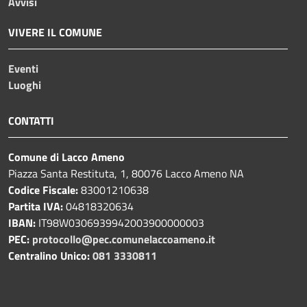
Avvisi
VIVERE IL COMUNE
Eventi
Luoghi
CONTATTI
Comune di Lacco Ameno
Piazza Santa Restituta, 1, 80076 Lacco Ameno NA
Codice Fiscale:
83001210638
Partita IVA:
04818320634
IBAN:
IT98W0306939942003900000003
PEC:
protocollo@pec.comunelaccoameno.it
Centralino Unico:
081 3330811