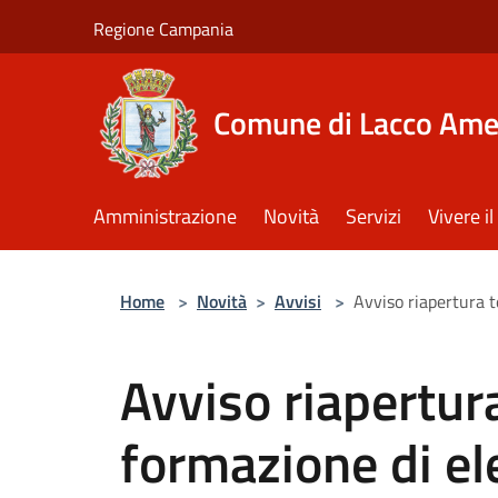
Salta al contenuto principale
Regione Campania
Comune di Lacco Am
Amministrazione
Novità
Servizi
Vivere 
Home
>
Novità
>
Avvisi
>
Avviso riapertura t
Avviso riapertura
formazione di el