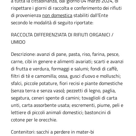
a tutta la cittadinanza, dal giorno 04 marzo 2024, di
rispettare i giorni di raccolta e conferimento dei rifiuti
di provenienza
non domestica
stabiliti dall’Ente
secondo le modalità di seguito riportate:
RACCOLTA DIFFERENZIATA DI RIFIUTI ORGANICI /
UMIDO
Descrizione: avanzi di pane, pasta, riso, farina, pesce,
carne, cibi in genere e alimenti avariati; scarti e avanzi
di frutta e verdura, formaggi e salumi; fondi di caffè,
filtri di tè e camomilla; ossa, gusci d’uovo e molluschi;
sfalci, piccole potature, fiori recisi e piante domestiche
(senza terra e senza vaso); pezzetti di legno, paglia,
segatura, ceneri spente di camini; tovaglioli di carta
unti, carta assorbente usata; escrementi, piume, peli e
lettiere di piccoli animali domestici; bastoncini di
cotone per le orecchie.
Contenitori: sacchi a perdere in mater-bi