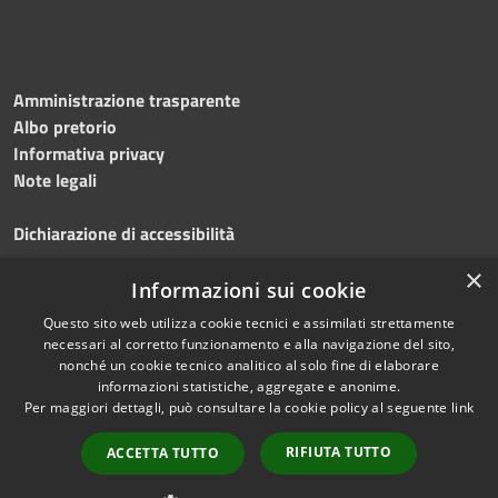
Amministrazione trasparente
Albo pretorio
Informativa privacy
Note legali
Dichiarazione di accessibilità
×
Obiettivi accessibilità 2026
Informazioni sui cookie
Questo sito web utilizza cookie tecnici e assimilati strettamente
necessari al corretto funzionamento e alla navigazione del sito,
nonché un cookie tecnico analitico al solo fine di elaborare
informazioni statistiche, aggregate e anonime.
RSS
Copyright © 2023
Per maggiori dettagli, può consultare la cookie policy al seguente
link
Accessibilità
•
Comune di Lacco
Privacy
Ameno
• Powered
RIFIUTA TUTTO
ACCETTA TUTTO
Cookie
by
Municipium
•
Redazione