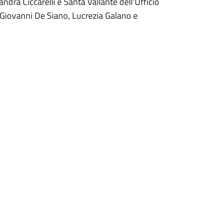
ndra Ciccarelli e Santa Vallante dell’Ufficio
to Giovanni De Siano, Lucrezia Galano e