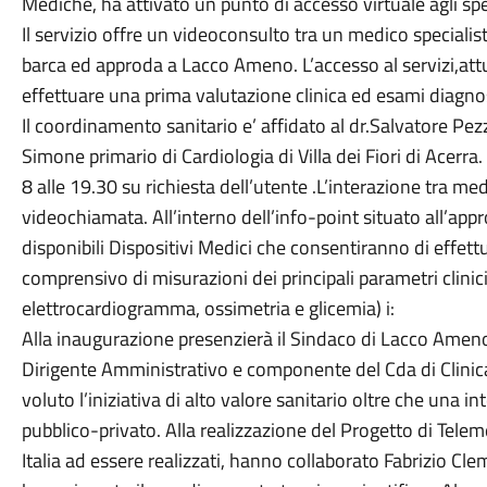
Mediche, ha attivato un punto di accesso virtuale agli speci
Il servizio offre un videoconsulto tra un medico specialis
barca ed approda a Lacco Ameno. L’accesso al servizi,att
effettuare una prima valutazione clinica ed esami diagnosti
Il coordinamento sanitario e’ affidato al dr.Salvatore Pez
Simone primario di Cardiologia di Villa dei Fiori di Acerra. I
8 alle 19.30 su richiesta dell’utente .L’interazione tra m
videochiamata. All’interno dell’info-point situato all’ap
disponibili Dispositivi Medici che consentiranno di effet
comprensivo di misurazioni dei principali parametri clinic
elettrocardiogramma, ossimetria e glicemia) i:
Alla inaugurazione presenzierà il Sindaco di Lacco Ameno
Dirigente Amministrativo e componente del Cda di Clinica 
voluto l’iniziativa di alto valore sanitario oltre che una 
pubblico-privato. Alla realizzazione del Progetto di Teleme
Italia ad essere realizzati, hanno collaborato Fabrizio Cl