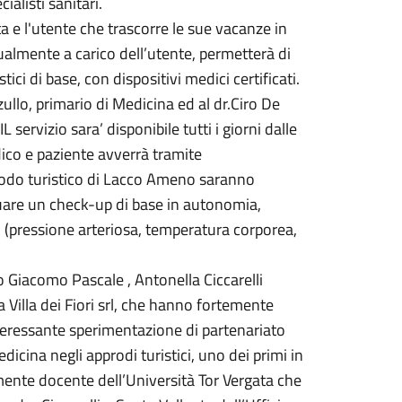
alisti sanitari.
ta e l'utente che trascorre le sue vacanze in
ualmente a carico dell’utente, permetterà di
ci di base, con dispositivi medici certificati.
zullo, primario di Medicina ed al dr.Ciro De
L servizio sara’ disponibile tutti i giorni dalle
edico e paziente avverrà tramite
prodo turistico di Lacco Ameno saranno
tuare un check-up di base in autonomia,
i (pressione arteriosa, temperatura corporea,
 Giacomo Pascale , Antonella Ciccarelli
Villa dei Fiori srl, che hanno fortemente
interessante sperimentazione di partenariato
dicina negli approdi turistici, uno dei primi in
emente docente dell’Università Tor Vergata che