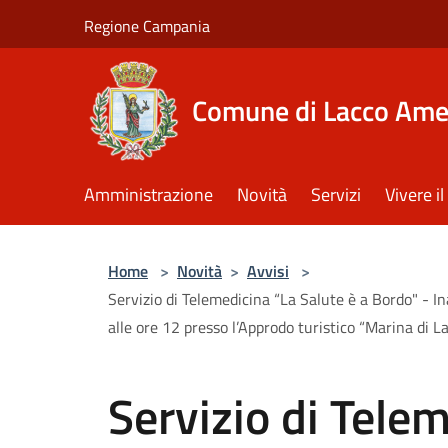
Salta al contenuto principale
Regione Campania
Comune di Lacco Am
Amministrazione
Novità
Servizi
Vivere 
Home
>
Novità
>
Avvisi
>
Servizio di Telemedicina “La Salute è a Bordo" - In
alle ore 12 presso l’Approdo turistico “Marina di L
Servizio di Tele