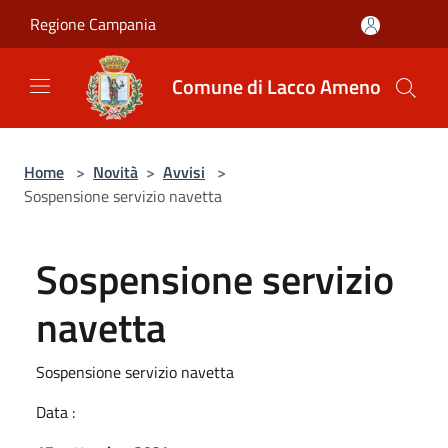
Salta al contenuto principale
Regione Campania
Comune di Lacco Ameno
Home
>
Novità
>
Avvisi
>
Sospensione servizio navetta
Sospensione servizio
navetta
Sospensione servizio navetta
Data :