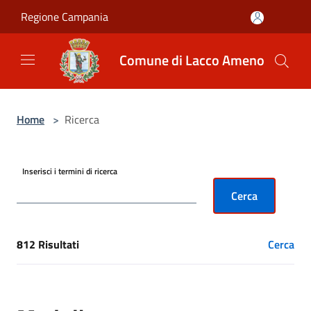
Salta al contenuto principale
Regione Campania
Comune di Lacco Ameno
Home
>
Ricerca
Inserisci i termini di ricerca
Cerca
812 Risultati
Cerca
[results] Risultati