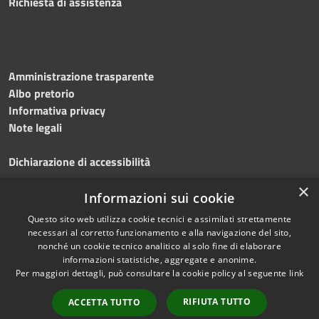
Richiesta di assistenza
Amministrazione trasparente
Albo pretorio
Informativa privacy
Note legali
Dichiarazione di accessibilità
×
Obiettivi accessibilità 2026
Informazioni sui cookie
Questo sito web utilizza cookie tecnici e assimilati strettamente
necessari al corretto funzionamento e alla navigazione del sito,
nonché un cookie tecnico analitico al solo fine di elaborare
informazioni statistiche, aggregate e anonime.
RSS
Copyright © 2023
Per maggiori dettagli, può consultare la cookie policy al seguente
link
Accessibilità
•
Comune di Lacco
Privacy
Ameno
• Powered
RIFIUTA TUTTO
ACCETTA TUTTO
Cookie
by
Municipium
•
Redazione