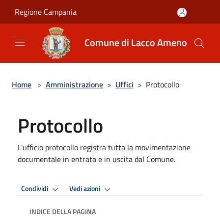
Salta al contenuto principale
Regione Campania
Comune di Lacco Ameno
Home
>
Amministrazione
>
Uffici
>
Protocollo
Protocollo
L'ufficio protocollo registra tutta la movimentazione
documentale in entrata e in uscita dal Comune.
Condividi
Vedi azioni
INDICE DELLA PAGINA