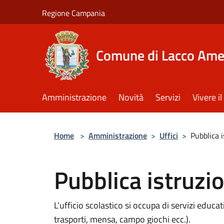
Salta al contenuto principale
Regione Campania
Comune di Lacco Am
Amministrazione
Novità
Servizi
Vivere 
Home
>
Amministrazione
>
Uffici
>
Pubblica 
Pubblica istruzi
L’ufficio scolastico si occupa di servizi educati
trasporti, mensa, campo giochi ecc.).