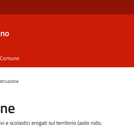
eno
il Comune
istruzione
one
vi e scolastici erogati sul territorio (asilo nido,