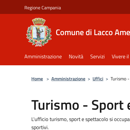
Salta al contenuto principale
Regione Campania
Comune di Lacco Am
Amministrazione
Novità
Servizi
Vivere 
Home
>
Amministrazione
>
Uffici
>
Turismo -
Turismo - Sport 
L'ufficio turismo, sport e spettacolo si occupa
sportivi.