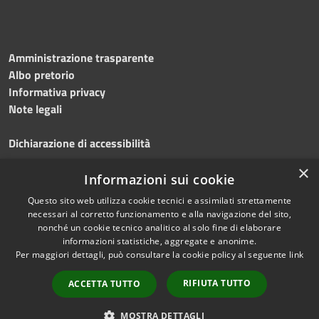
Amministrazione trasparente
Albo pretorio
Informativa privacy
Note legali
Dichiarazione di accessibilità
×
Obiettivi accessibilità 2026
Informazioni sui cookie
Questo sito web utilizza cookie tecnici e assimilati strettamente
necessari al corretto funzionamento e alla navigazione del sito,
nonché un cookie tecnico analitico al solo fine di elaborare
informazioni statistiche, aggregate e anonime.
RSS
Copyright © 2023
Per maggiori dettagli, può consultare la cookie policy al seguente
link
Accessibilità
•
Comune di Lacco
Privacy
Ameno
• Powered
RIFIUTA TUTTO
ACCETTA TUTTO
Cookie
by
Municipium
•
Redazione
Mappa del sito
MOSTRA DETTAGLI