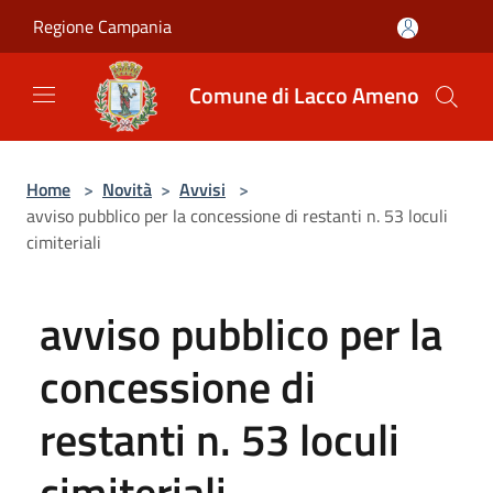
Salta al contenuto principale
Regione Campania
Comune di Lacco Ameno
Home
>
Novità
>
Avvisi
>
avviso pubblico per la concessione di restanti n. 53 loculi
cimiteriali
avviso pubblico per la
concessione di
restanti n. 53 loculi
cimiteriali