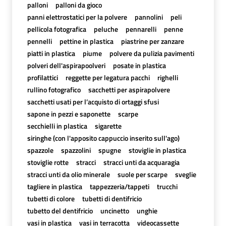
palloni
palloni da gioco
panni elettrostatici per la polvere
pannolini
peli
pellicola fotografica
peluche
pennarelli
penne
pennelli
pettine in plastica
piastrine per zanzare
piatti in plastica
piume
polvere da pulizia pavimenti
polveri dell'aspirapoolveri
posate in plastica
profilattici
reggette per legatura pacchi
righelli
rullino fotografico
sacchetti per aspirapolvere
sacchetti usati per l’acquisto di ortaggi sfusi
sapone in pezzi e saponette
scarpe
secchielli in plastica
sigarette
siringhe (con l'apposito cappuccio inserito sull'ago)
spazzole
spazzolini
spugne
stoviglie in plastica
stoviglie rotte
stracci
stracci unti da acquaragia
stracci unti da olio minerale
suole per scarpe
sveglie
tagliere in plastica
tappezzeria/tappeti
trucchi
tubetti di colore
tubetti di dentifricio
tubetto del dentifricio
uncinetto
unghie
vasi in plastica
vasi in terracotta
videocassette