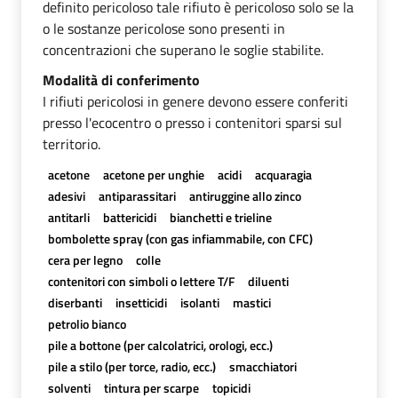
definito pericoloso tale rifiuto è pericoloso solo se la
o le sostanze pericolose sono presenti in
concentrazioni che superano le soglie stabilite.
Modalità di conferimento
I rifiuti pericolosi in genere devono essere conferiti
presso l'ecocentro o presso i contenitori sparsi sul
territorio.
acetone
acetone per unghie
acidi
acquaragia
adesivi
antiparassitari
antiruggine allo zinco
antitarli
battericidi
bianchetti e trieline
bombolette spray (con gas infiammabile, con CFC)
cera per legno
colle
contenitori con simboli o lettere T/F
diluenti
diserbanti
insetticidi
isolanti
mastici
petrolio bianco
pile a bottone (per calcolatrici, orologi, ecc.)
pile a stilo (per torce, radio, ecc.)
smacchiatori
solventi
tintura per scarpe
topicidi