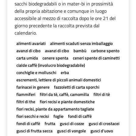
sacchi biodegradabili o in mater-bi in prossimità
della propria abitazione e comunque in luogo
accessibile al mezzo di raccolta dopo le ore 21 del
giorno precedente la raccolta prevista dal
calendario.
alimenti avariati
alimenti scaduti senza imballaggio
avanzi di cibo
avanzi di cibo
bambù
carbone spento
carta umida
cenere spenta
ceneri spente di caminetti
cialde caffè (involucro biodegradabile)
conchiglie e molluschi
erba
escrementi, lettiere di piccoli animali domestici
farinacei in genere
fazzoletti di carta sporchi
fiammiferi
filtri da tè, caffè, camomilla
filtri di tè
filtri di the
fiori recisi e piante domestiche
fiori recisi, piante da appartamento tagliate
fiori secchi e recisi
foglie
fondi di caffè
fondi di caffè
frutta
gusci di cozze
gusci di crostacei
gusci di frutta secca
gusci di vongole
gusci d'uovo