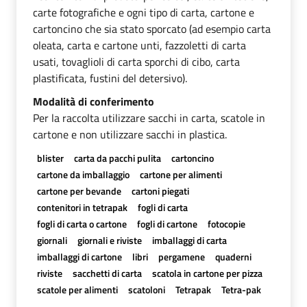
carte fotografiche e ogni tipo di carta, cartone e
cartoncino che sia stato sporcato (ad esempio carta
oleata, carta e cartone unti, fazzoletti di carta
usati, tovaglioli di carta sporchi di cibo, carta
plastificata, fustini del detersivo).
Modalità di conferimento
Per la raccolta utilizzare sacchi in carta, scatole in
cartone e non utilizzare sacchi in plastica.
blister
carta da pacchi pulita
cartoncino
cartone da imballaggio
cartone per alimenti
cartone per bevande
cartoni piegati
contenitori in tetrapak
fogli di carta
fogli di carta o cartone
fogli di cartone
fotocopie
giornali
giornali e riviste
imballaggi di carta
imballaggi di cartone
libri
pergamene
quaderni
riviste
sacchetti di carta
scatola in cartone per pizza
scatole per alimenti
scatoloni
Tetrapak
Tetra-pak