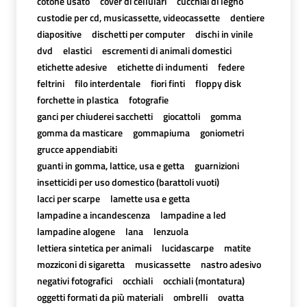
cotone usato
cover di cellulari
cucchiai di legno
custodie per cd, musicassette, videocassette
dentiere
diapositive
dischetti per computer
dischi in vinile
dvd
elastici
escrementi di animali domestici
etichette adesive
etichette di indumenti
federe
feltrini
filo interdentale
fiori finti
floppy disk
forchette in plastica
fotografie
ganci per chiuderei sacchetti
giocattoli
gomma
gomma da masticare
gommapiuma
goniometri
grucce appendiabiti
guanti in gomma, lattice, usa e getta
guarnizioni
insetticidi per uso domestico (barattoli vuoti)
lacci per scarpe
lamette usa e getta
lampadine a incandescenza
lampadine a led
lampadine alogene
lana
lenzuola
lettiera sintetica per animali
lucidascarpe
matite
mozziconi di sigaretta
musicassette
nastro adesivo
negativi fotografici
occhiali
occhiali (montatura)
oggetti formati da più materiali
ombrelli
ovatta