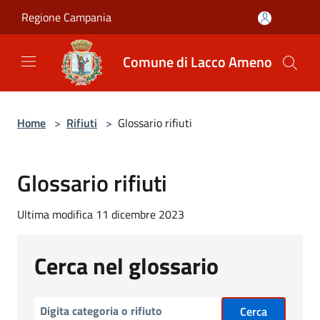
Salta al contenuto principale
Regione Campania
Comune di Lacco Ameno
Home
>
Rifiuti
>
Glossario rifiuti
Glossario rifiuti
Ultima modifica 11 dicembre 2023
Cerca nel glossario
Cerca