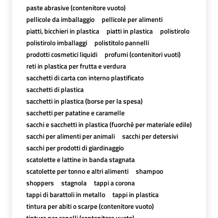
paste abrasive (contenitore vuoto)
pellicole da imballaggio
pellicole per alimenti
piatti, bicchieri in plastica
piatti in plastica
polistirolo
polistirolo imballaggi
polistitolo pannelli
prodotti cosmetici liquidi
profumi (contenitori vuoti)
reti in plastica per frutta e verdura
sacchetti di carta con interno plastificato
sacchetti di plastica
sacchetti in plastica (borse per la spesa)
sacchetti per patatine e caramelle
sacchi e sacchetti in plastica (fuorché per materiale edile)
sacchi per alimenti per animali
sacchi per detersivi
sacchi per prodotti di giardinaggio
scatolette e lattine in banda stagnata
scatolette per tonno e altri alimenti
shampoo
shoppers
stagnola
tappi a corona
tappi di barattoli in metallo
tappi in plastica
tintura per abiti o scarpe (contenitore vuoto)
tintura per capelli (contenitore vuoto)