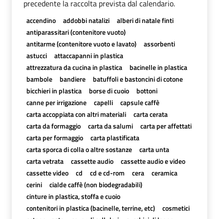
precedente la raccolta prevista dal calendario.
accendino
addobbi natalizi
alberi di natale finti
antiparassitari (contenitore vuoto)
antitarme (contenitore vuoto e lavato)
assorbenti
astucci
attaccapanni in plastica
attrezzatura da cucina in plastica
bacinelle in plastica
bambole
bandiere
batuffoli e bastoncini di cotone
bicchieri in plastica
borse di cuoio
bottoni
canne per irrigazione
capelli
capsule caffè
carta accoppiata con altri materiali
carta cerata
carta da formaggio
carta da salumi
carta per affettati
carta per formaggio
carta plastificata
carta sporca di colla o altre sostanze
carta unta
carta vetrata
cassette audio
cassette audio e video
cassette video
cd
cd e cd-rom
cera
ceramica
cerini
cialde caffè (non biodegradabili)
cinture in plastica, stoffa e cuoio
contenitori in plastica (bacinelle, terrine, etc)
cosmetici