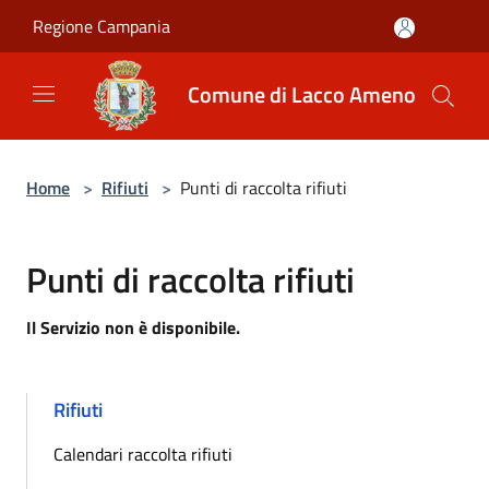
Salta al contenuto principale
Regione Campania
Comune di Lacco Ameno
Home
>
Rifiuti
>
Punti di raccolta rifiuti
Punti di raccolta rifiuti
Il Servizio non è disponibile.
Rifiuti
Calendari raccolta rifiuti