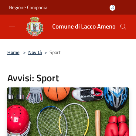
Salta al contenuto principale
Regione Campania
Comune di Lacco Ameno
Home
>
Novità
>
Sport
Avvisi: Sport